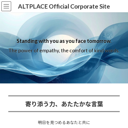
コ
ナ
ALTPLACE Official Corporate Site
ン
ビ
テ
ゲ
ン
ー
ツ
シ
へ
ョ
ス
ン
Standing with you as you face tomorrow.
キ
に
ッ
移
The power of empathy, the comfort of kind words.
プ
動
寄り添う力、あたたかな言葉
明日を見つめるあなたと共に